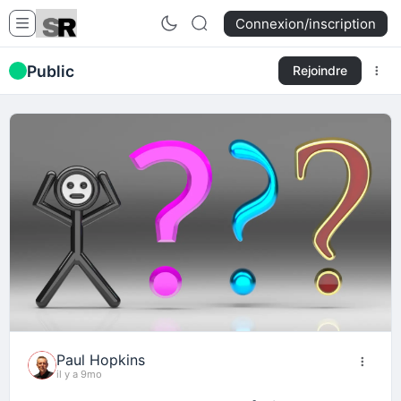
Connexion/inscription
Public
Rejoindre
Paul Hopkins
il y a 9mo